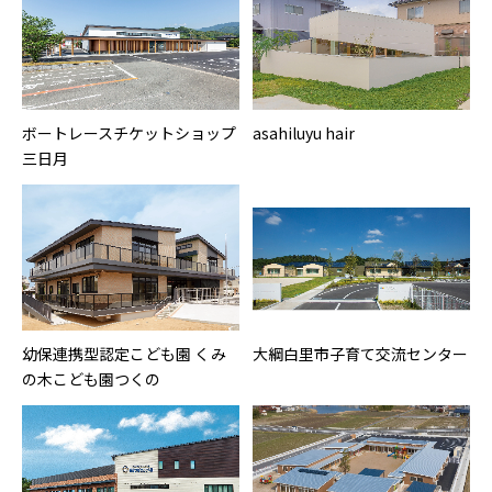
ボートレースチケットショップ
asahiluyu hair
三日月
幼保連携型認定こども園 くみ
大綱白里市子育て交流センター
の木こども園つくの