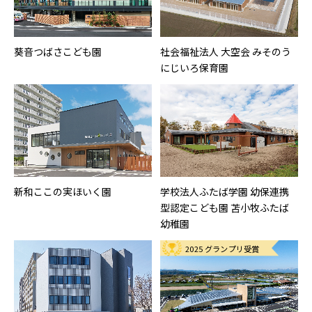
葵音つばさこども園
社会福祉法人 大空会 みそのう
にじいろ保育園
新和ここの実ほいく園
学校法人ふたば学園 幼保連携
型認定こども園 苫小牧ふたば
幼稚園
2025 グランプリ受賞