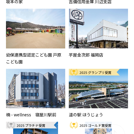
坂本の家
吉備信用金庫 川辺支店
幼保連携型認定こども園 戸原
芋屋金次郎 福岡店
こども園
2025 グランプリ受賞
楠 - wellness 寝屋川駅前
道の駅 ほうじょう
2025 プラチナ受賞
2025 ゴールド賞受賞