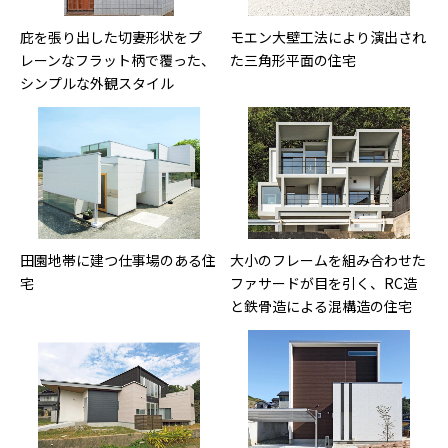
庇を張り出した切妻形状をプ
モエン大壁工法により演出され
レーンなフラット柄で覆った、
た三角形平面の住宅
シンプルな外観スタイル
田園地帯に建つ仕事場のある住
大小のフレームを組み合わせた
宅
ファサードが目を引く、RC造
と鉄骨造による混構造の住宅