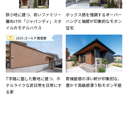
狭小地に建つ、若いファミリー
ボックス感を強調するオーバー
層向けの「ジャパンディ」スタ
ハングと袖壁が印象的なモダン
イルのモデルハウス
住宅
2025 ゴールド賞受賞
T字路に面した敷地に建つ、ホ
寄棟屋根の深い軒が印象的な、
テルライクな非日常を日常にす
豊かで高級感漂う和モダン平屋
る家