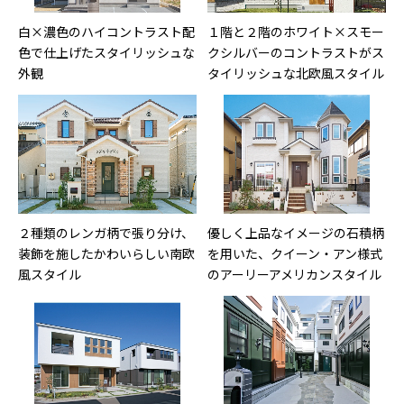
白×濃色のハイコントラスト配
１階と２階のホワイト×スモー
色で仕上げたスタイリッシュな
クシルバーのコントラストがス
外観
タイリッシュな北欧風スタイル
２種類のレンガ柄で張り分け、
優しく上品なイメージの石積柄
装飾を施したかわいらしい南欧
を用いた、クイーン・アン様式
風スタイル
のアーリーアメリカンスタイル