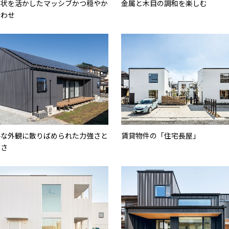
形状を活かしたマッシブかつ穏やか
金属と木目の調和を楽しむ
合わせ
ルな外観に散りばめられた力強さと
賃貸物件の「住宅長屋」
なさ