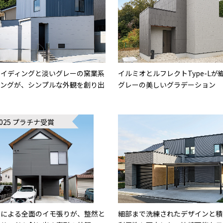
サイディングと淡いグレーの窯業系
イルミオとルフレクトType-Lが
ィングが、シンプルな外観を創り出
グレーの美しいグラデーション
2025 プラチナ受賞
オによる全面のイモ張りが、整然と
細部まで洗練されたデザインと積