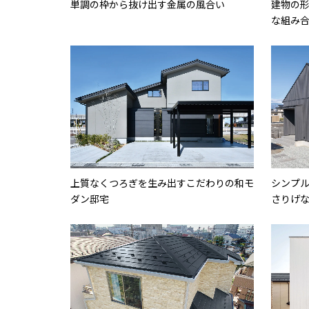
単調の枠から抜け出す金属の風合い
建物の
な組み
上質なくつろぎを生み出すこだわりの和モ
シンプ
ダン邸宅
さりげ