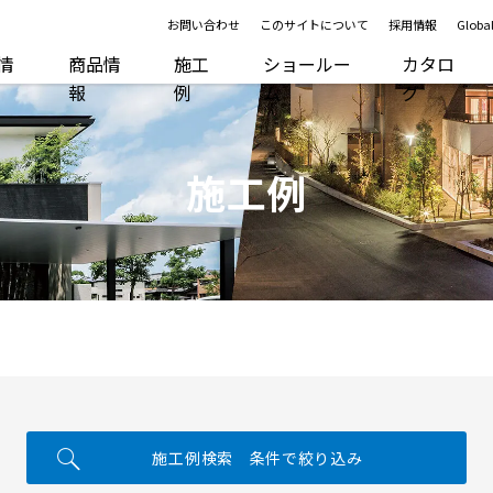
お問い合わせ
このサイトについて
採用情報
Global
R情
商品情
施工
ショールー
カタロ
報
例
ム
グ
施工例
施工例検索 条件で絞り込み