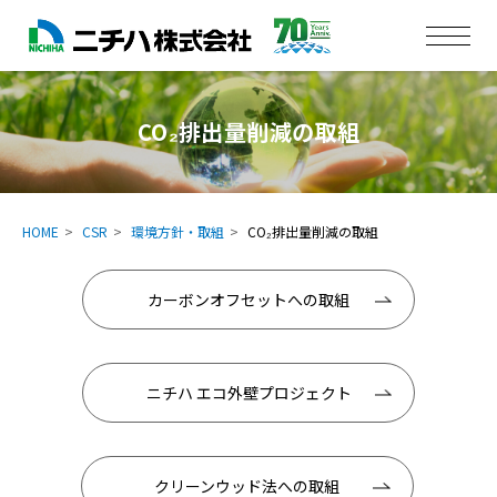
CO₂排出量削減の取組
HOME
CSR
環境方針・取組
CO₂排出量削減の取組
カーボンオフセットへの取組
ニチハ エコ外壁プロジェクト
クリーンウッド法への取組