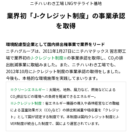
ニチハ いわき工場 LNGサテライト基地
業界初「J-クレジット制度」の事業承認
を取得
環境配慮型企業として国内排出権事業で業界をリード
ニチハグループは、2011年1月27日にニチハマテックス 習志野工
場で業界初の
J-クレジット制度
の事業承認を取得し、CO
の排
※
2
出削減事業に取組みました。また、ニチハ いわき工場でも、
2012年10月にJ-クレジット制度の事業承認の取得をしました。
今後も、本格的な環境施策を実践してまいります。
※クリーンエネルギー
：太陽光、地熱、風力など、燃焼などによる
CO
排出などの環境への負荷を軽減できるエネルギー。
2
※J-クレジット制度
：省エネルギー機器の導入や森林経営などの取組
による温室効果ガス（CO
など）の排出削減量や吸収量を「クレジッ
2
ト」として国が認定する制度です。本制度は国内クレジット制度とJ-
VER制度が統合した制度で、国により運営されています。