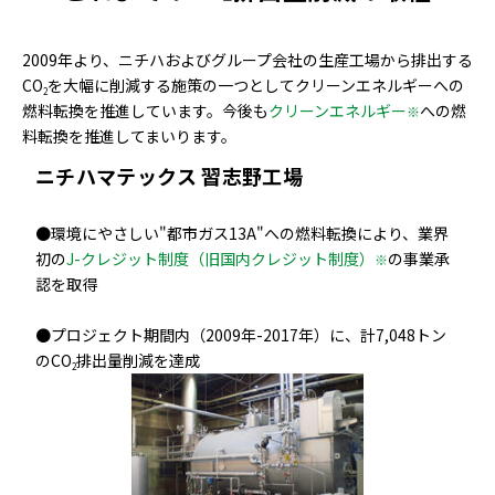
2009年より、ニチハおよびグループ会社の生産工場から排出する
CO
を大幅に削減する施策の一つとしてクリーンエネルギーへの
2
燃料転換を推進しています。今後も
クリーンエネルギー
への燃
※
料転換を推進してまいります。
ニチハマテックス 習志野工場
●環境にやさしい"都市ガス13A"への燃料転換により、業界
初の
J-クレジット制度（旧国内クレジット制度）
の事業承
※
認を取得
●プロジェクト期間内（2009年-2017年）に、計7,048トン
のCO
排出量削減を達成
2