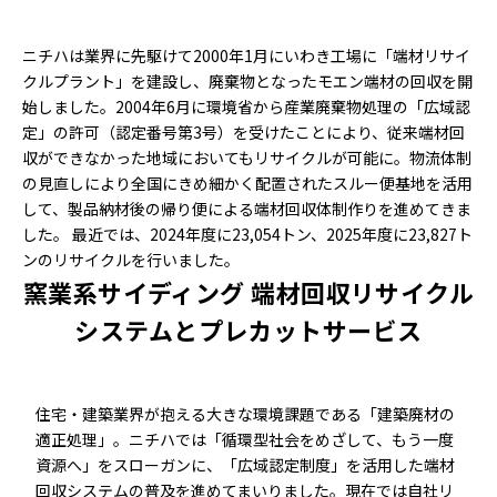
ニチハは業界に先駆けて2000年1月にいわき工場に「端材リサイ
クルプラント」を建設し、廃棄物となったモエン端材の回収を開
始しました。2004年6月に環境省から産業廃棄物処理の「広域認
定」の許可（認定番号第3号）を受けたことにより、従来端材回
収ができなかった地域においてもリサイクルが可能に。物流体制
の見直しにより全国にきめ細かく配置されたスルー便基地を活用
して、製品納材後の帰り便による端材回収体制作りを進めてきま
した。 最近では、2024年度に23,054トン、2025年度に23,827ト
ンのリサイクルを行いました。
窯業系サイディング 端材回収リサイクル
システムとプレカットサービス
住宅・建築業界が抱える大きな環境課題である「建築廃材の
適正処理」。ニチハでは「循環型社会をめざして、もう一度
資源へ」をスローガンに、「広域認定制度」を活用した端材
回収システムの普及を進めてまいりました。現在では自社リ