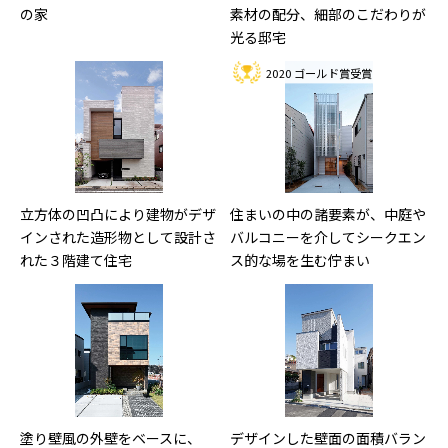
の家
素材の配分、細部のこだわりが
光る邸宅
2020 ゴールド賞受賞
立方体の凹凸により建物がデザ
住まいの中の諸要素が、中庭や
インされた造形物として設計さ
バルコニーを介してシークエン
れた３階建て住宅
ス的な場を生む佇まい
塗り壁風の外壁をベースに、
デザインした壁面の面積バラン