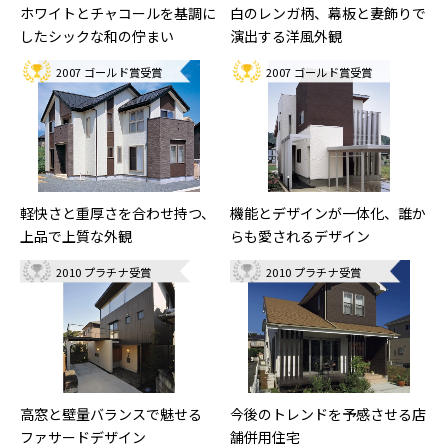
ホワイトとチャコールを基調に
白のレンガ柄、幕板と妻飾りで
したシックな和の佇まい
演出する洋風外観
2007 ゴールド賞受賞
2007 ゴールド賞受賞
軽快さと重厚さを合わせ持つ、
機能とデザインが一体化、誰か
上品で上質な外観
らも愛されるデザイン
2010 プラチナ受賞
2010 プラチナ受賞
高窓と壁量バランスで魅せる
今後のトレンドを予感させる店
ファサードデザイン
舗併用住宅