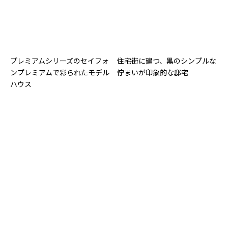
プレミアムシリーズのセイフォ
住宅街に建つ、黒のシンプルな
ンプレミアムで彩られたモデル
佇まいが印象的な邸宅
ハウス
西側道路に面する敷地で、窓の
モノトーンのブロック張り分け
配置と玄関ポーチで西日を遮る
で個性を際立たせた邸宅
工夫を凝らした住まい