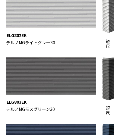
ELG802EK
短
テルノMGライトグレー30
尺
ELG803EK
短
テルノMGモスグリーン30
尺