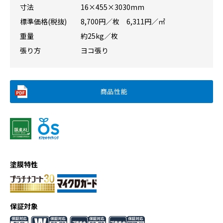
寸法
16×455×3030mm
標準価格(税抜)
8,700円／枚 6,311円／㎡
重量
約25kg／枚
張り方
ヨコ張り
商品性能
塗膜特性
保証対象