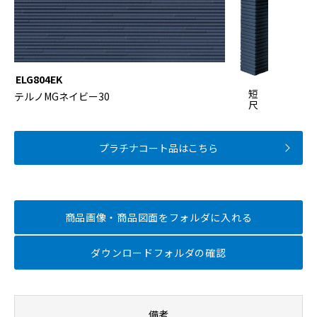
ELG804EK
短
テルノMGネイビー30
尺
プラチナコート品はこちら
商品画像・商品図面を
フォルダに入れる
ダウンロードフォルダの確認
備考