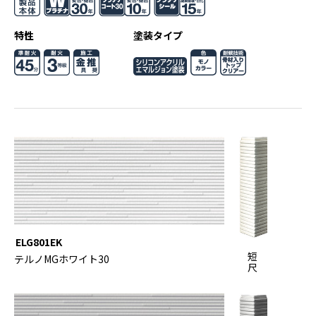
特性
塗装タイプ
ELG801EK
短
テルノMGホワイト30
尺