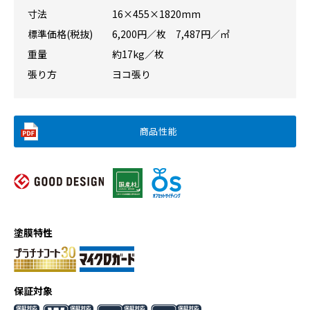
寸法
16×455×1820mm
標準価格(税抜)
6,200円／枚 7,487円／㎡
重量
約17kg／枚
張り方
ヨコ張り
商品性能
塗膜特性
保証対象