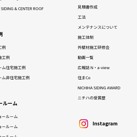
見積書作成
 SIDING & CENTER ROOF
工法
メンテナンスについて
例
施工体制
工例
外壁材施工研修会
施工例
動画一覧
ーム住宅施工例
広報誌 N・a-view
ーム非住宅施工例
住まCo
NICHIHA SIDING AWARD
ニチハの受賞歴
ールーム
ョールーム
Instagram
ョールーム
ョールーム