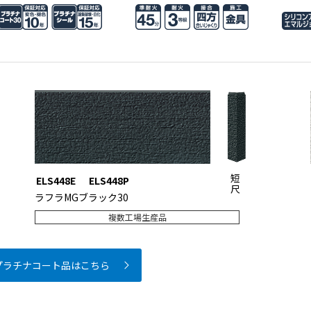
短
ELS448E
ELS448P
尺
ラフラMGブラック30
複数工場生産品
プラチナコート品はこちら