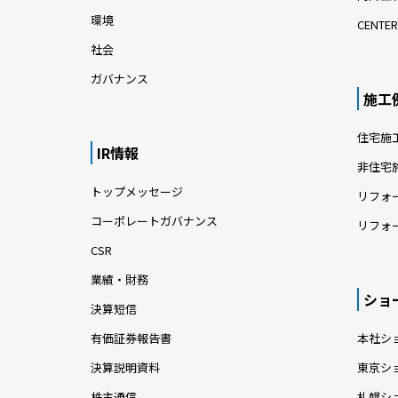
環境
CENTER
社会
ガバナンス
施工
住宅施
IR情報
非住宅
トップメッセージ
リフォ
コーポレートガバナンス
リフォ
CSR
業績・財務
ショ
決算短信
有価証券報告書
本社シ
決算説明資料
東京シ
株主通信
札幌シ