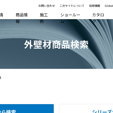
お問い合わせ
このサイトについて
採用情報
Global
R情
商品情
施工
ショールー
カタロ
報
例
ム
グ
外壁材商品検索
果
から検索
シリーズ