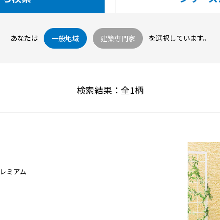
あなたは
を選択しています。
一般地域
建築専門家
検索結果：全
1
柄
プレミアム