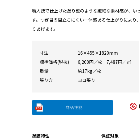
職人技で仕上げた塗り壁のような繊細な素材感が、ゆ
す。つぎ目の目立ちにくい一体感ある仕上がりにより
りあげます。
寸法
16×455×1820mm
標準価格(税抜)
6,200円／枚 7,487円／㎡
重量
約17kg／枚
張り方
ヨコ張り
商品性能
塗膜特性
保証対象