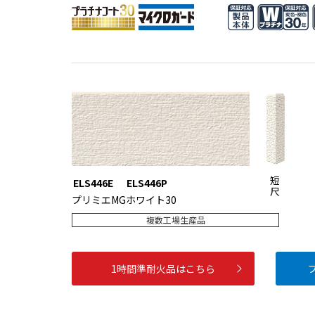
短
ELS446E
ELS446P
尺
プリミエMGホワイト30
複数工場生産品
1時間準耐火品はこちら