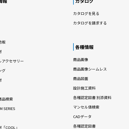
情報
カタログ
カタログを見る
カタログを請求する
地板
各種情報
材
商品画像
ルアクセサリー
商品画像シームレス
ング
商品図面
材
設計施工資料
各種認定図書 別添資料
商品検索
マンセル値検索
M SERIES
CADデータ
各種認定図書
「COOL」