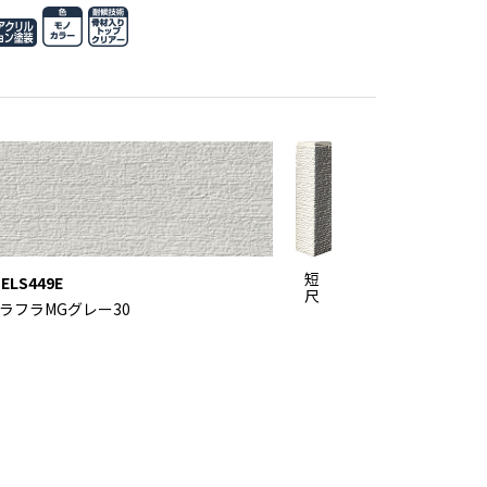
短
ELS449E
尺
ラフラMGグレー30