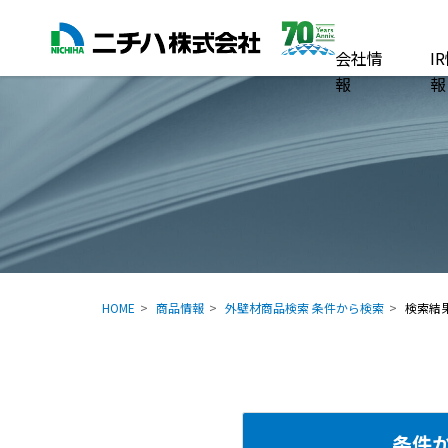
会社情
I
報
報
HOME
商品情報
外壁材商品検索 条件から検索
検索結
条件