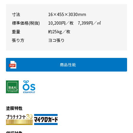
寸法
16×455×3030mm
標準価格(税抜)
10,200円／枚 7,399円／㎡
重量
約25kg／枚
張り方
ヨコ張り
商品性能
塗膜特性