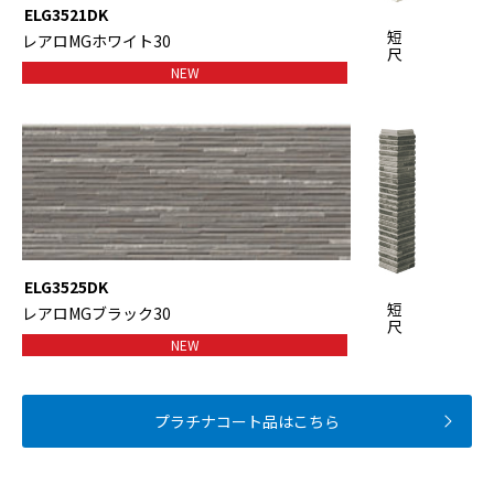
ELG3521DK
短
レアロMGホワイト30
尺
NEW
ELG3525DK
短
レアロMGブラック30
尺
NEW
プラチナコート品はこちら