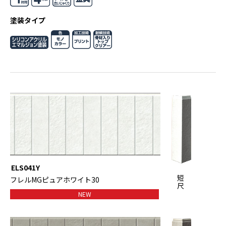
塗装タイプ
ELS041Y
短
フレルMGピュアホワイト30
尺
NEW