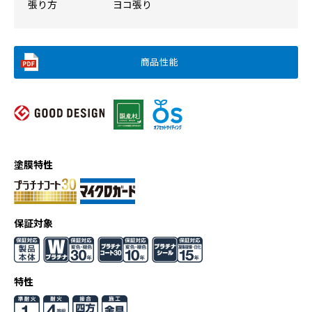
張り方
ヨコ張り
商品性能
塗膜特性
保証対象
特性