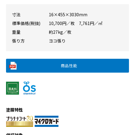
寸法
16×455×3030mm
標準価格(税抜)
10,700円／枚 7,761円／㎡
重量
約27kg／枚
張り方
ヨコ張り
商品性能
塗膜特性