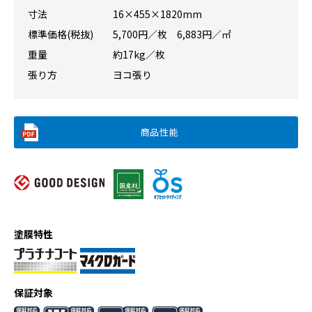
寸法
16×455×1820mm
標準価格(税抜)
5,700円／枚 6,883円／㎡
重量
約17kg／枚
張り方
ヨコ張り
商品性能
塗膜特性
保証対象