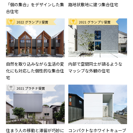
「個の集合」をデザインした集
路地状敷地に建つ集合住宅
合住宅
2022 グランプリ受賞
2021 グランプリ受賞
自然を取り込みながら生活の変
内部で空間同士が語るような
化にも対応した個性的な集合住
マッシブな外観の住宅
宅
2021 プラチナ受賞
住まう人の移動と滞留が巧妙に
コンパクトなホワイトキューブ