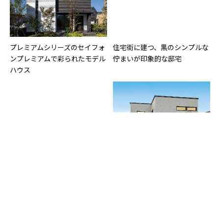
プレミアムシリーズのセイフォ
住宅街に建つ、黒のシンプルな
ンプレミアムで彩られたモデル
佇まいが印象的な邸宅
ハウス
西側道路に面する敷地で、窓の
モノトーンのブロック張り分け
配置と玄関ポーチで西日を遮る
で個性を際立たせた邸宅
工夫を凝らした住まい