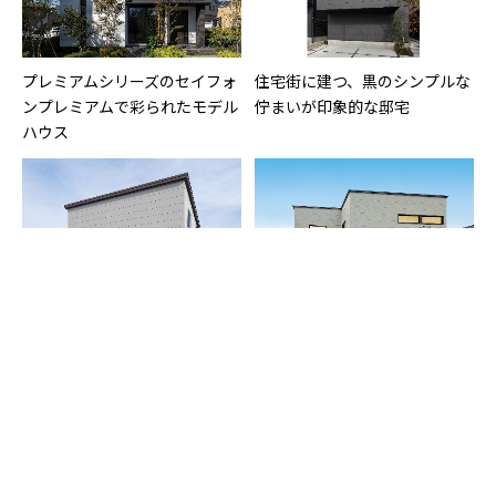
プレミアムシリーズのセイフォ
住宅街に建つ、黒のシンプルな
ンプレミアムで彩られたモデル
佇まいが印象的な邸宅
ハウス
西側道路に面する敷地で、窓の
モノトーンのブロック張り分け
配置と玄関ポーチで西日を遮る
で個性を際立たせた邸宅
工夫を凝らした住まい