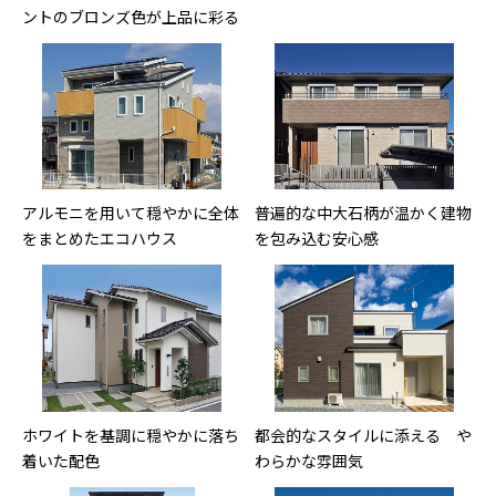
ントのブロンズ色が上品に彩る
アルモニを用いて穏やかに全体
普遍的な中大石柄が温かく建物
をまとめたエコハウス
を包み込む安心感
ホワイトを基調に穏やかに落ち
都会的なスタイルに添える や
着いた配色
わらかな雰囲気