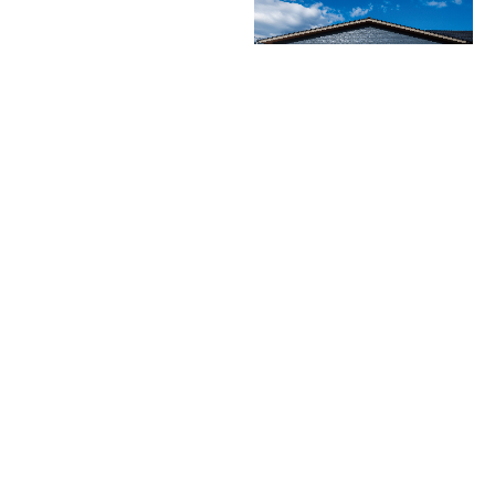
土地の個性を活かす「平屋×高
圧迫感を抑える巧妙な工夫を凝
級感」を追求した２棟の住宅
らした、間口の広い南面に建つ
切妻屋根の平屋の家
グレアウッドが織りなす、風合
シャープなモノトーン配色で魅
い豊かな木目調の外観が魅力の
せる、現代的で洗練された外観
平屋