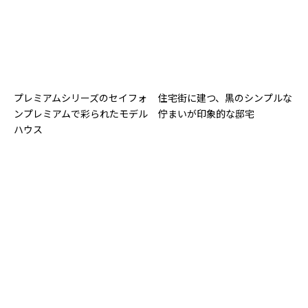
プレミアムシリーズのセイフォ
住宅街に建つ、黒のシンプルな
ンプレミアムで彩られたモデル
佇まいが印象的な邸宅
ハウス
西側道路に面する敷地で、窓の
モノトーンのブロック張り分け
配置と玄関ポーチで西日を遮る
で個性を際立たせた邸宅
工夫を凝らした住まい