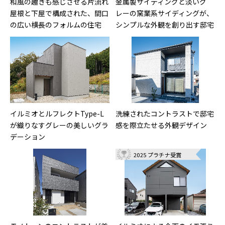
和風の趣きも感じさせる片流れ
金属製サイディングと淡いグ
屋根と下屋で構成された、間口
レーの窯業系サイディングが、
の広い横長のフォルムの住宅
シンプルな外観を創り出す邸宅
イルミオとルフレクトType-L
洗練されたコントラストで邸宅
が織りなすグレーの美しいグラ
感を際立たせる外観デザイン
デーション
2025 プラチナ受賞