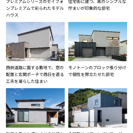
プレミアムシリーズのセイフォ
住宅街に建つ、黒のシンプルな
ンプレミアムで彩られたモデル
佇まいが印象的な邸宅
ハウス
西側道路に面する敷地で、窓の
モノトーンのブロック張り分け
配置と玄関ポーチで西日を遮る
で個性を際立たせた邸宅
工夫を凝らした住まい