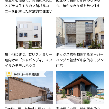
とガラス手すりの２階バルコ
も、確かな存在感を放つ住宅
ニーを配置した開放的な住まい
狭小地に建つ、若いファミリー
ボックス感を強調するオーバー
層向けの「ジャパンディ」スタ
ハングと袖壁が印象的なモダン
イルのモデルハウス
住宅
2025 ゴールド賞受賞
T字路に面した敷地に建つ、ホ
寄棟屋根の深い軒が印象的な、