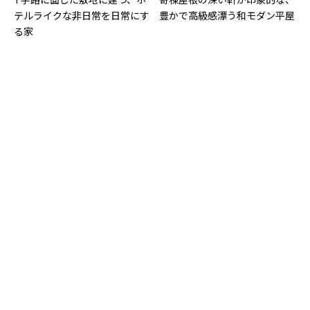
テルライクな非日常を日常にす
豊かで高級感漂う和モダン平屋
る家
土地の個性を活かす「平屋×高
圧迫感を抑える巧妙な工夫を凝
級感」を追求した２棟の住宅
らした、間口の広い南面に建つ
切妻屋根の平屋の家
グレアウッドが織りなす、風合
シャープなモノトーン配色で魅