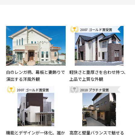
2007 ゴールド賞受賞
白のレンガ柄、幕板と妻飾りで
軽快さと重厚さを合わせ持つ、
演出する洋風外観
上品で上質な外観
2007 ゴールド賞受賞
2010 プラチナ受賞
機能とデザインが一体化、誰か
高窓と壁量バランスで魅せる