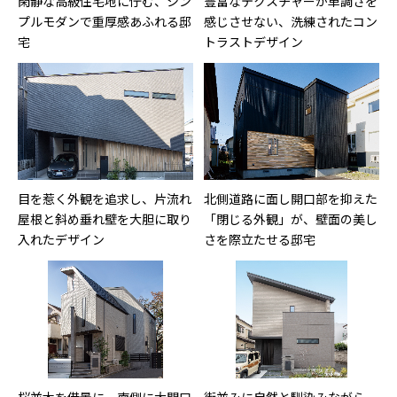
閑静な高級住宅地に佇む、シン
豊富なテクスチャーが単調さを
プルモダンで重厚感あふれる邸
感じさせない、洗練されたコン
宅
トラストデザイン
目を惹く外観を追求し、片流れ
北側道路に面し開口部を抑えた
屋根と斜め垂れ壁を大胆に取り
「閉じる外観」が、壁面の美し
入れたデザイン
さを際立たせる邸宅
桜並木を借景に、南側に大開口
街並みに自然と馴染みながら