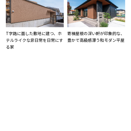
T字路に面した敷地に建つ、ホ
寄棟屋根の深い軒が印象的な、
テルライクな非日常を日常にす
豊かで高級感漂う和モダン平屋
る家
土地の個性を活かす「平屋×高
圧迫感を抑える巧妙な工夫を凝
級感」を追求した２棟の住宅
らした、間口の広い南面に建つ
切妻屋根の平屋の家